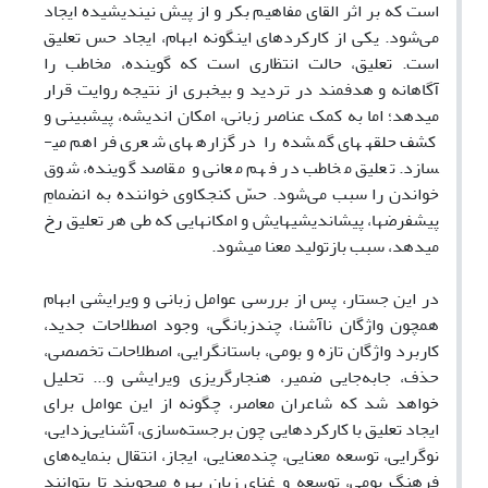
است که بر اثر القای مفاهیم بکر و از پیش نیندیشیده ایجاد
می‌شود. یکی از کارکردهای این­گونه ابهام، ایجاد حس تعلیق
است. تعلیق، حالت انتظاری است که گوینده، مخاطب را
آگاهانه و هدفمند در تردید و بی­خبری از نتیجه­ روایت قرار
می­دهد؛ اما به کمک عناصر زبانی، امکان اندیشه، پیش­بینی و
کشف حلقه­های گمشده را در گزاره­های شعری فراهم می­
سازد. تعلیق مخاطب در فهم معانی و مقاصد گوینده، شوق
خواندن را سبب می‌شود. حسّ کنجکاوی خواننده به انضمامِ
پیشفرضها، پیش­اندیشی­هایش و امکانهایی که طی هر تعلیق رخ
می­دهد، سبب بازتولید معنا می­شود.
در این جستار، پس از بررسی عوامل زبانی و ویرایشی ابهام
همچون واژگان ناآشنا، چندزبانگی، وجود اصطلاحات جدید،
کاربرد واژگان تازه و بومی، باستانگرایی، اصطلاحات تخصصی،
حذف، جا‌به‌جایی ضمیر، هنجارگریزی ویرایشی و... تحلیل
خواهد‌ شد که شاعران معاصر، چگونه از این عوامل برای
ایجاد تعلیق
با کارکرد‌‌‌هایی چون برجسته‌‌سازی، آشنایی‌زدایی،
نوگرایی، توسعه معنایی، چندمعنایی، ایجاز، انتقال بنمایه‌های
فرهنگ بومی، توسعه و غنای زبان بهره می­جویند تا بتوانند