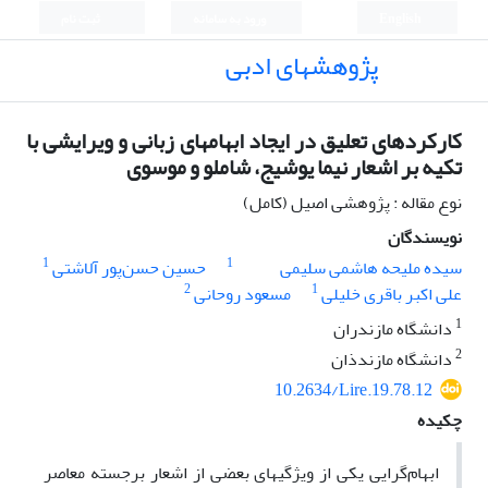
English
ورود به سامانه
ثبت نام
پژوهشهای ادبی
کارکردهای تعلیق در ایجاد ابهامهای زبانی و ویرایشی با
تکیه بر اشعار نیما یوشیج، شاملو و موسوی
نوع مقاله : پژوهشی اصیل (کامل)
نویسندگان
1
1
سیده ملیحه هاشمی سلیمی
حسین حسن‌پور آلاشتی
2
1
علی اکبر باقری خلیلی
مسعود روحانی
1
دانشگاه مازندران
2
دانشگاه مازندذان
10.2634/Lire.19.78.12
چکیده
ابهام‌گرایی یکی از ویژگیهای بعضی از اشعار برجسته‌‌ معاصر