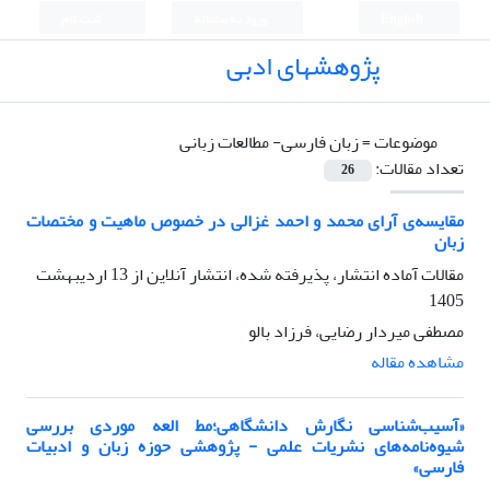
English
ورود به سامانه
ثبت نام
پژوهشهای ادبی
موضوعات =
زبان فارسی- مطالعات زبانی
تعداد مقالات:
26
مقایسه‌ی آرای محمد و احمد غزالی در خصوص ماهیت و مختصات
زبان
مقالات آماده انتشار، پذیرفته شده، انتشار آنلاین از
13 اردیبهشت
1405
مصطفی میردار رضایی، فرزاد بالو
مشاهده مقاله
«آسیب‌شناسی نگارش دانشگاهی؛مط العه موردی بررسی
شیوه‌نامه‌های نشریات علمی - پژوهشی حوزه زبان و ادبیات
فارسی»