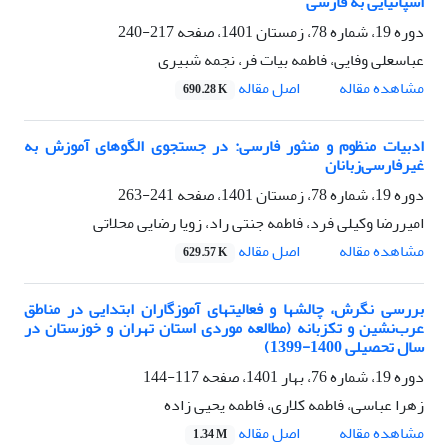
اسپانیایی به فارسی
دوره 19، شماره 78، زمستان 1401، صفحه
217-240
عباسعلی وفایی، فاطمه بیات فر، نجمه شبیری
اصل مقاله
مشاهده مقاله
690.28 K
ادبیات منظوم و منثور فارسی: در جستجوی الگوهای آموزش به
غیرفارسی‌زبانان
دوره 19، شماره 78، زمستان 1401، صفحه
241-263
امیررضا وکیلی فرد، فاطمه جنتی راد، زویا رضایی محلاتی
اصل مقاله
مشاهده مقاله
629.57 K
بررسی نگرش، چالشها و فعالیتهای آموزگاران ابتدایی در مناطق
عرب‌نشین و تکزبانه (مطالعه موردی استان تهران و خوزستان در
سال تحصیلی 1400-1399)
دوره 19، شماره 76، بهار 1401، صفحه
117-144
زهرا عباسی، فاطمه کلاری، فاطمه یحیی زاده
اصل مقاله
مشاهده مقاله
1.34 M