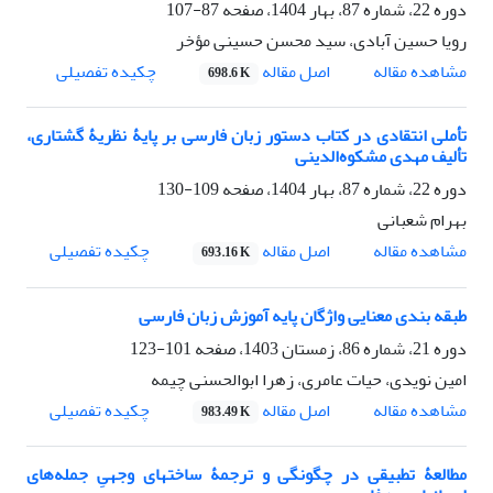
دوره 22، شماره 87، بهار 1404، صفحه
87-107
رویا حسین آبادی، سید محسن حسینی مؤخر
اصل مقاله
مشاهده مقاله
چکیده تفصیلی
698.6 K
تأملی انتقادی در کتاب دستور زبان فارسی بر پایۀ نظریۀ گشتاری،
تألیف مهدی مشکوه‌الدینی
دوره 22، شماره 87، بهار 1404، صفحه
109-130
بهرام شعبانی
اصل مقاله
مشاهده مقاله
چکیده تفصیلی
693.16 K
طبقه بندی معنایی واژگان پایه آموزش زبان فارسی
دوره 21، شماره 86، زمستان 1403، صفحه
101-123
امین نویدی، حیات عامری، زهرا ابوالحسنی چیمه
اصل مقاله
مشاهده مقاله
چکیده تفصیلی
983.49 K
مطالعۀ تطبیقی در چگونگی و ترجمۀ ساختهای وجهیِ جمله‌های