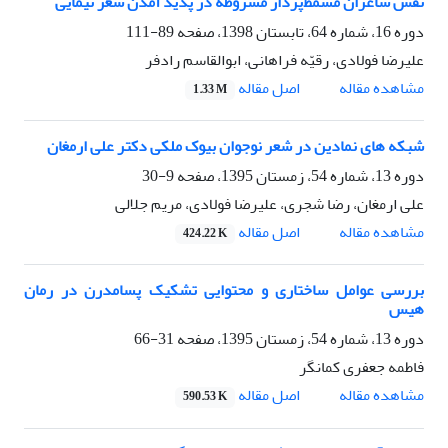
نقش شاعران مسمّط‌پرداز مشروطه در پدید آمدن شعر نیمایی
دوره 16، شماره 64، تابستان 1398، صفحه
89-111
علیرضا فولادی، رقیّه فراهانی، ابوالقاسم رادفر
اصل مقاله
مشاهده مقاله
1.33 M
شبکه های نمادین در شعر نوجوان بیوک ملکی دکتر علی ارمغان
دوره 13، شماره 54، زمستان 1395، صفحه
9-30
علی ارمغان، رضا شجری، علیرضا فولادی، مریم جلالی
اصل مقاله
مشاهده مقاله
424.22 K
بررسی ‌عوامل ساختاری و محتوایی تشکیک پسامدرن در رمان
هیس
دوره 13، شماره 54، زمستان 1395، صفحه
31-66
فاطمه جعفری کمانگر
اصل مقاله
مشاهده مقاله
590.53 K