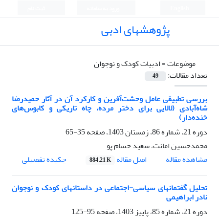
English
ورود به سامانه
ثبت نام
پژوهشهای ادبی
موضوعات =
ادبیات کودک و نوجوان
تعداد مقالات:
49
بررسی تطبیقی عامل وحشت‌آفرین و کارکرد آن در آثار حمیدرضا
شاه‌آبادی (لالایی برای دختر مرده، چاه تاریکی و کابوس‌های
خنده‌دار)
دوره 21، شماره 86، زمستان 1403، صفحه
35-65
محمدحسین امانت، سعید حسام پو
اصل مقاله
مشاهده مقاله
چکیده تفصیلی
884.21 K
تحلیل گفتمانهای سیاسی-اجتماعی در داستانهای کودک و نوجوان
نادر ابراهیمی
دوره 21، شماره 85، پاییز 1403، صفحه
95-125