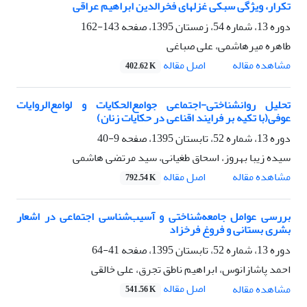
تکرار، ویژگی سبکی غزلهای فخرالدین ابراهیم عراقی
دوره 13، شماره 54، زمستان 1395، صفحه
143-162
طاهره میرهاشمی، علی صباغی
اصل مقاله
مشاهده مقاله
402.62 K
تحلیل روانشناختی-اجتماعی جوامع‌الحکایات و لوامع‌الروایات
عوفی(با تکیه بر فرایند اقناعی در حکایات زنان)
دوره 13، شماره 52، تابستان 1395، صفحه
9-40
سیده زیبا بهروز، اسحاق طغیانی، سید مرتضی هاشمی
اصل مقاله
مشاهده مقاله
792.54 K
بررسی عوامل جامعه‌شناختی و آسیب‌شناسی اجتماعی در اشعار
بشری بستانی و فروغ فرخزاد
دوره 13، شماره 52، تابستان 1395، صفحه
41-64
احمد پاشازانوس، ابراهیم ناطق تجرق، علی خالقی
اصل مقاله
مشاهده مقاله
541.56 K