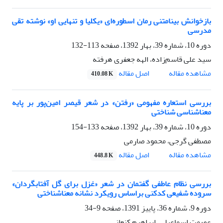
بازخوانش بینامتنی رمان اسطوره‌ای «یکلیا و تنهایی او» نوشته تقی
مدرسی
دوره 10، شماره 39، بهار 1392، صفحه
113-132
سید علی قاسم‌زاده، الهه جعفری هرفته
اصل مقاله
مشاهده مقاله
410.08 K
بررسی استعاره مفهومی «رفتن» در شعر قیصر امین‌پور بر پایه
معناشناسی شناختی
دوره 10، شماره 39، بهار 1392، صفحه
133-154
مصطفی گرجی، محمود صارمی
اصل مقاله
مشاهده مقاله
448.8 K
بررسی نظام عاطفی گفتمان در شعر «غزل برای گل آفتابگردان»
سروده شفیعی کدکنی براساس رویکرد نشانه‌ معناشناختی
دوره 9، شماره 36، پاییز 1391، صفحه
9-34
عصمت اسماعیلی، ابراهیم کنعانی