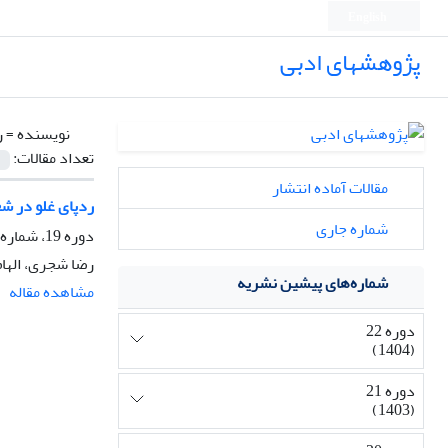
English
پژوهشهای ادبی
نویسنده =
ر
تعداد مقالات:
مقالات آماده انتشار
ردپای غلو در شع
شماره جاری
دوره 19، شماره 76، بهار 1401، صفحه
رضا شجری، الها
شماره‌های پیشین نشریه
مشاهده مقاله
دوره 22
(1404)
دوره 21
(1403)