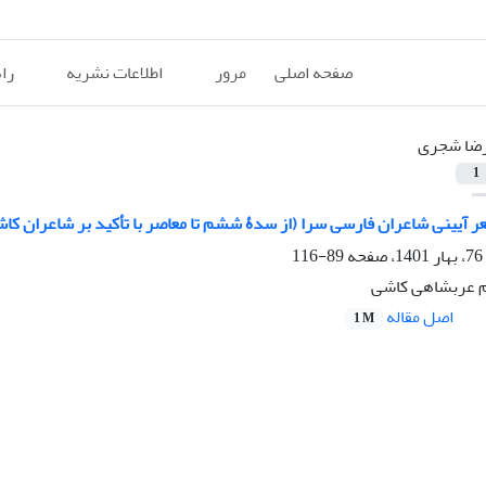
صفحه اصلی
مرور
اطلاعات نشریه
را
ضا شجری
1
ر آیینی شاعران فارسی سرا (از سدۀ ششم تا معاصر با تأکید بر شاعران کاش
89-116
م عربشاهی کاشی
اصل مقاله
1 M