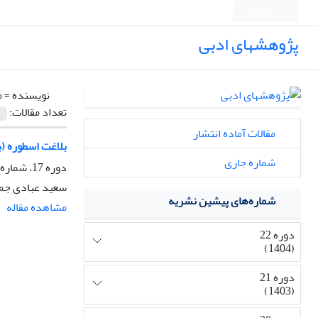
English
پژوهشهای ادبی
نویسنده =
م
تعداد مقالات:
مقالات آماده انتشار
بلاغت اسطوره (
شماره جاری
دوره 17، شماره 69، زمستان 1399، صفحه
سعید عبادی جم
شماره‌های پیشین نشریه
مشاهده مقاله
دوره 22
(1404)
دوره 21
(1403)