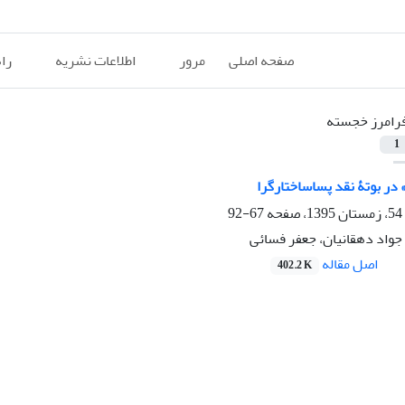
صفحه اصلی
مرور
اطلاعات نشریه
را
رامرز خجسته
1
در بوتۀ نقد پساساختارگرا
67-92
جواد دهقانیان، جعفر فسائی
اصل مقاله
402.2 K