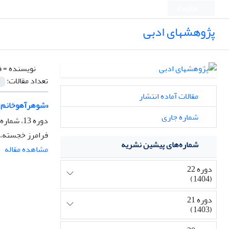
English
پژوهشهای ادبی
نویسنده =
ف
تعداد مقالات:
مقالات آماده انتشار
«شوهرآهوخانم» 
شماره جاری
دوره 13، شماره 54، زمستان 1395، صفحه
فرامرز خجسته، 
شماره‌های پیشین نشریه
مشاهده مقاله
دوره 22
(1404)
دوره 21
(1403)